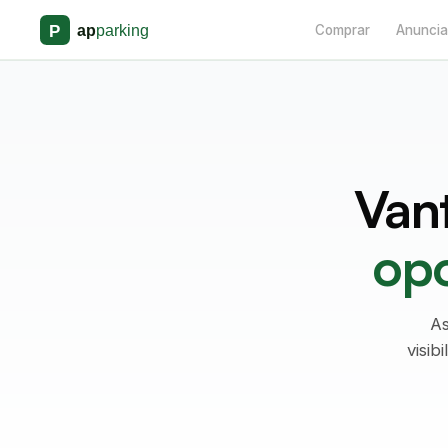
Comprar
Anuncia
Van
opo
As
visib