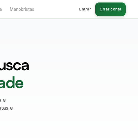
Entrar
Criar conta
a
Manobristas
usca
dade
s e
stas e