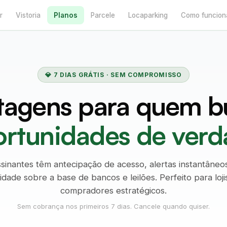
r
Vistoria
Planos
Parcele
Locaparking
Como funcion
💎 7 DIAS GRÁTIS · SEM COMPROMISSO
tagens para quem b
rtunidades de ver
sinantes têm antecipação de acesso, alertas instantâneo
ilidade sobre a base de bancos e leilões. Perfeito para loji
compradores estratégicos.
Sem cobrança nos primeiros 7 dias. Cancele quando quiser.