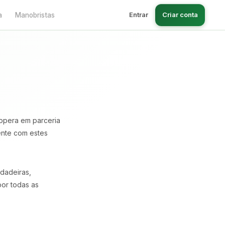
Entrar
Criar conta
a
Manobristas
opera em parceria
ente com estes
rdadeiras,
por todas as