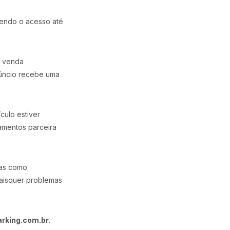
tendo o acesso até
a venda
núncio recebe uma
culo estiver
amentos parceira
Assistente Apparking
Online agora
nas como
uaisquer problemas
rking.com.br
.