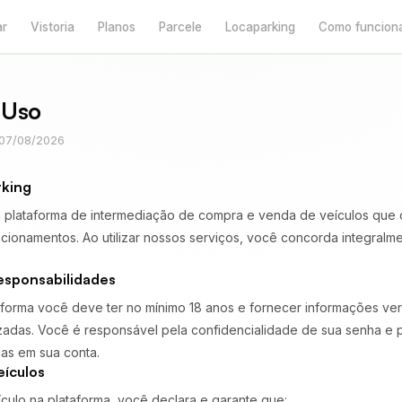
ar
Vistoria
Planos
Parcele
Locaparking
Como funcion
 Uso
: 07/08/2026
rking
 plataforma de intermediação de compra e venda de veículos que 
cionamentos. Ao utilizar nossos serviços, você concorda integralm
esponsabilidades
ataforma você deve ter no mínimo 18 anos e fornecer informações ve
izadas. Você é responsável pela confidencialidade de sua senha e 
das em sua conta.
eículos
culo na plataforma, você declara e garante que: