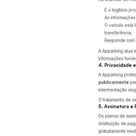
É o legítimo pr
As informações
O veículo está 
transferência;
Responde civil 
A Apparking atua 
informações forne
4. Privacidade 
A Apparking prote
publicamente
par
intermediação seg
O tratamento de s
5. Assinatura 
Os planos de assi
(instituição de pa
gratuitamente med