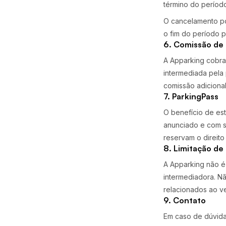
término do períod
O cancelamento po
o fim do período 
6. Comissão de
A Apparking cobr
intermediada pela
comissão adiciona
7. ParkingPass
O benefício de est
anunciado e com st
reservam o direito
8. Limitação de
A Apparking não é
intermediadora. Nã
relacionados ao ve
9. Contato
Em caso de dúvida