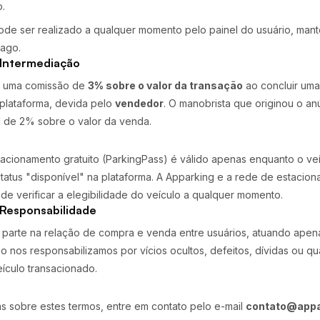
o.
de ser realizado a qualquer momento pelo painel do usuário, man
pago.
 Intermediação
a uma comissão de
3% sobre o valor da transação
ao concluir um
 plataforma, devida pelo
vendedor
. O manobrista que originou o a
l de 2% sobre o valor da venda.
acionamento gratuito (ParkingPass) é válido apenas enquanto o veí
atus "disponível" na plataforma. A Apparking e a rede de estacion
 de verificar a elegibilidade do veículo a qualquer momento.
 Responsabilidade
 parte na relação de compra e venda entre usuários, atuando ape
o nos responsabilizamos por vícios ocultos, defeitos, dívidas ou q
ículo transacionado.
s sobre estes termos, entre em contato pelo e-mail
contato@appa