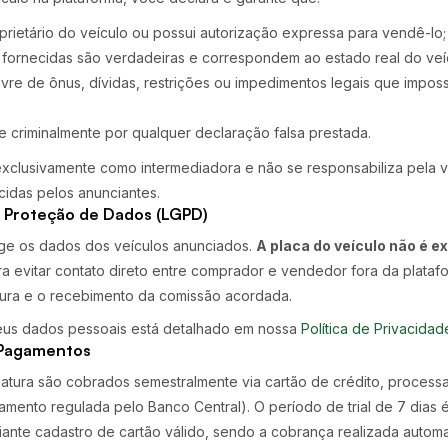
oprietário do veículo ou possui autorização expressa para vendê-lo;
 fornecidas são verdadeiras e correspondem ao estado real do veí
livre de ônus, dívidas, restrições ou impedimentos legais que imposs
e criminalmente por qualquer declaração falsa prestada.
exclusivamente como intermediadora e não se responsabiliza pela 
cidas pelos anunciantes.
e Proteção de Dados (LGPD)
ge os dados dos veículos anunciados.
A placa do veículo não é ex
a evitar contato direto entre comprador e vendedor fora da platafo
ura e o recebimento da comissão acordada.
eus dados pessoais está detalhado em nossa
Política de Privacidad
e Pagamentos
natura são cobrados semestralmente via cartão de crédito, process
gamento regulada pelo Banco Central). O período de trial de 7 dias 
iante cadastro de cartão válido, sendo a cobrança realizada autom