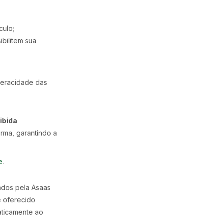
culo;
ibilitem sua
veracidade das
ibida
rma, garantindo a
e
.
ados pela Asaas
é oferecido
aticamente ao